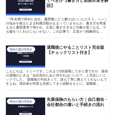
くべきか【書き方と面接対策を解
説】
「1年未満で辞めた会社、履歴書にどう書けばいいんだろう」——こ
の悩みを抱えたまま転職活動が止まっていませんか。書き方を間違
えると書類選考で弾かれ、正直に書きすぎると印象が悪くなる。で
も嘘をつくわけにもいかない。この記事で、正直かつ戦略的な...
退職後にやることリスト完全版
辞めた後の手続き
【チェックリスト付き】
こんにちは、トミーです。これまで5回退職してきた僕ですが、最初
の退職のときは「会社辞めたあと何すればいいの？」と完全にパニ
ックでした。 退職後の手続きって、誰も丁寧に教えてくれないんで
すよね。僕自身が何度も失敗してきた経験をもとに、退職後...
失業保険のもらい方｜自己都合・
辞めた後の手続き
会社都合の違いと手続きの流れ